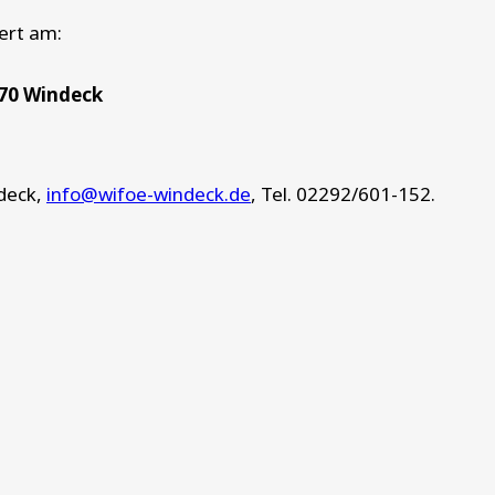
ert am:
570 Windeck
deck,
info@wifoe-windeck.de
, Tel. 02292/601-152.