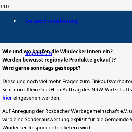
Datenschutzerklärung
Veranstaltung zu den Ergebnissen der
3 Nov. 2025
Wie und wo kaufen die WindeckerInnen ein?
Impressum
Werden bewusst regionale Produkte gekauft?
Wird gerne sonntags geshoppt?
Diese und noch viel mehr Fragen zum Einkaufsverhalten
Schramm-Klein GmbH im Auftrag des NRW-Wirtschaftsmi
hier
eingesehen werden.
Auf Anregung der Rosbacher Werbegemeinschaft e.V. u
wird eine Sonderauswertung explizit für die Gemeinde W
Windecker Respondenten liefern wird.