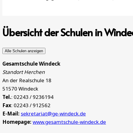
Übersicht der Schulen in Winde
Alle Schulen anzeigen
Gesamtschule Windeck
Standort Herchen
An der Realschule 18
51570 Windeck
Tel.
: 02243 / 9236194
Fax
: 02243 / 912562
E-Mail:
sekretariat@ge-windeck.de
Homepage:
www.gesamtschule-windeck.de