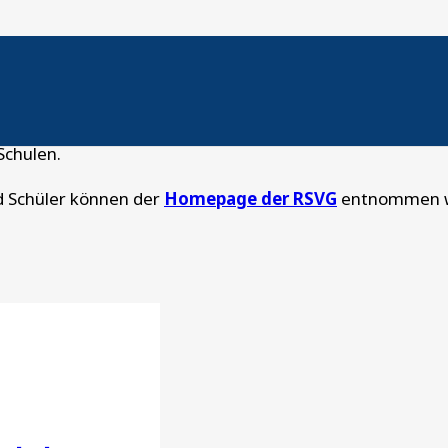
Schulen.
d Schüler können der
Homepage der RSVG
entnommen w