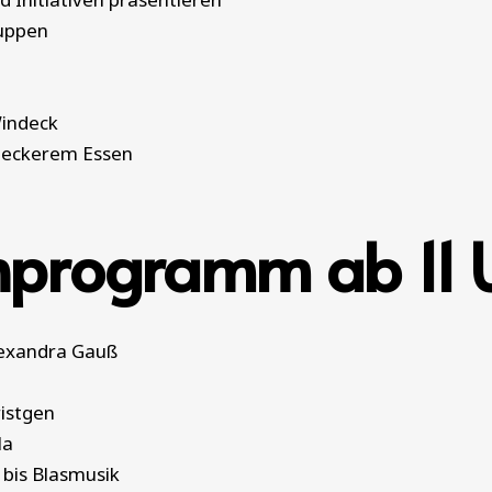
ruppen
Windeck
 leckerem Essen
nprogramm ab 11 
lexandra Gauß
istgen
la
 bis Blasmusik