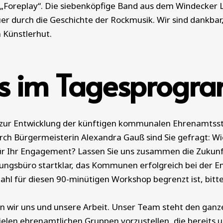
 „Foreplay“. Die siebenköpfige Band aus dem Windecker 
er durch die Geschichte der Rockmusik. Wir sind dankbar
n Künstlerhut.
hts im Tagesprog
zur Entwicklung der künftigen kommunalen Ehrenamtsst
urch Bürgermeisterin Alexandra Gauß sind Sie gefragt: W
r Ihr Engagement? Lassen Sie uns zusammen die Zukunf
ungsbüro startklar, das Kommunen erfolgreich bei der E
zahl für diesen 90-minütigen Workshop begrenzt ist, bit
ren wir uns und unsere Arbeit. Unser Team steht den ganz
ielen ehrenamtlichen Gruppen vorzustellen, die bereits 