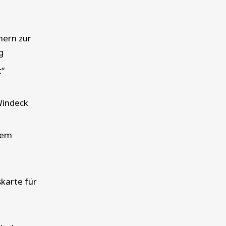
nern zur
g
t“
 Windeck
dem
karte für